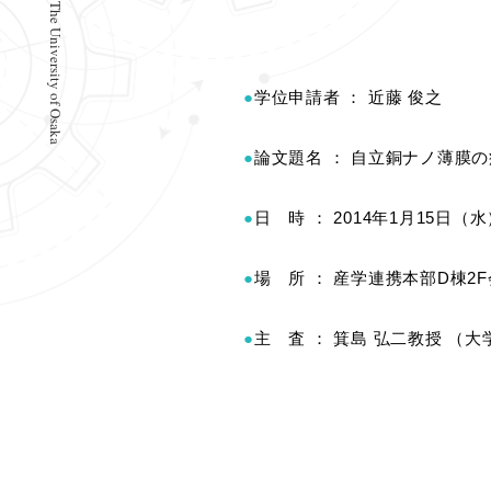
学位申請者 ： 近藤 俊之
論文題名 ： 自立銅ナノ薄膜
日 時 ： 2014年1月15日（水）1
場 所 ： 産学連携本部D棟2
主 査 ： 箕島 弘二教授 