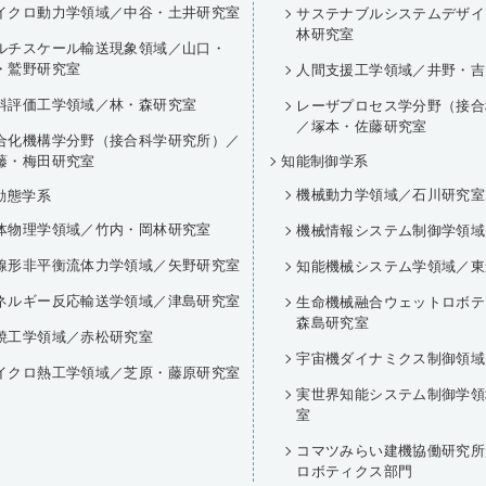
イクロ動力学領域／中谷・土井研究室
サステナブルシステムデザイ
林研究室
ルチスケール輸送現象領域／山口・
・鷲野研究室
人間支援工学領域／井野・吉
料評価工学領域／林・森研究室
レーザプロセス学分野（接合
／塚本・佐藤研究室
合化機構学分野（接合科学研究所）／
藤・梅田研究室
知能制御学系
機械動力学領域／石川研究室
動態学系
体物理学領域／竹内・岡林研究室
機械情報システム制御学領域
線形非平衡流体力学領域／矢野研究室
知能機械システム学領域／東
ネルギー反応輸送学領域／津島研究室
生命機械融合ウェットロボテ
森島研究室
焼工学領域／赤松研究室
宇宙機ダイナミクス制御領域
イクロ熱工学領域／芝原・藤原研究室
実世界知能システム制御学領
室
コマツみらい建機協働研究所
ロボティクス部門