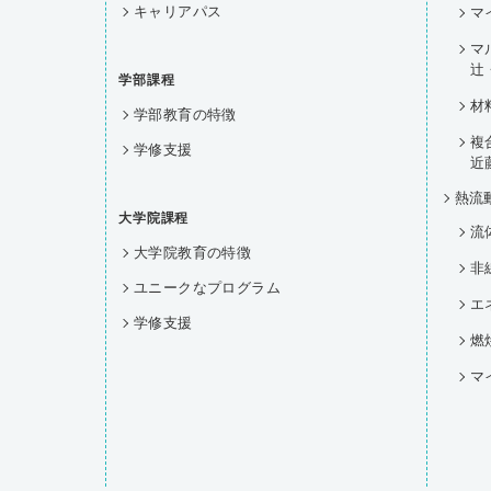
キャリアパス
マ
マ
辻
学部課程
材
学部教育の特徴
複
学修支援
近
熱流
大学院課程
流
大学院教育の特徴
非
ユニークなプログラム
エ
学修支援
燃
マ