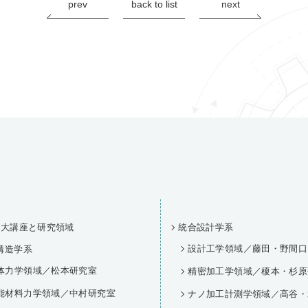
prev
back to list
next
の大講座と研究領域
統合設計学系
設計工学領域／藤田・野間口
構造学系
体力学領域／松本研究室
精密加工学領域／榎本・杉原
能材料力学領域／中村研究室
ナノ加工計測学領域／高谷・