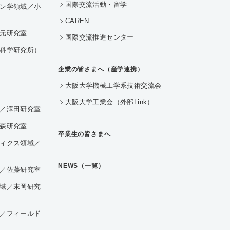
国際交流活動・留学
ン学領域／小
CAREN
元研究室
国際交流推進センター
科学研究所）
企業の皆さまへ（産学連携）
大阪大学機械工学系技術交流会
大阪大学工業会（外部Link）
／澤田研究室
森研究室
卒業生の皆さまへ
ィクス領域／
NEWS（一覧）
／佐藤研究室
域／末岡研究
／フィールド