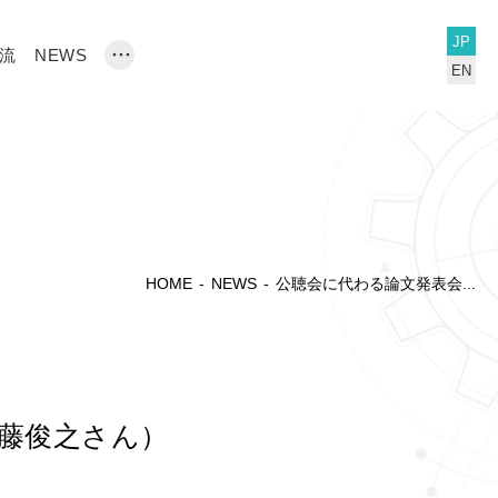
JP
流
NEWS
・・・
EN
HOME
-
NEWS
-
公聴会に代わる論文発表会...
近藤俊之さん）